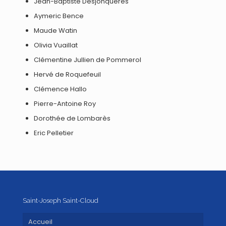
Jean-Baptiste Desjonqueres
Aymeric Bence
Maude Watin
Olivia Vuaillat
Clémentine Jullien de Pommerol
Hervé de Roquefeuil
Clémence Hallo
Pierre-Antoine Roy
Dorothée de Lombarès
Eric Pelletier
Saint-Joseph Saint-Cloud
Accueil