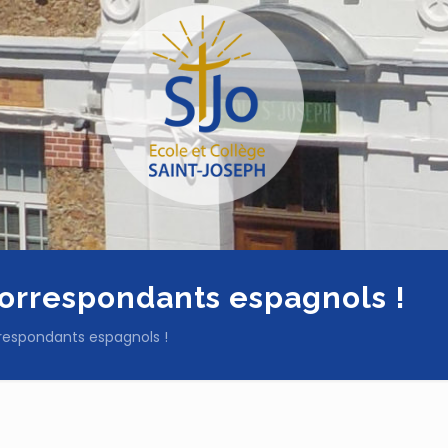
correspondants espagnols !
rrespondants espagnols !