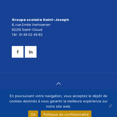
Groupe scolaire Saint-Joseph
8, rue Emile Verhaeren
92210 Saint-Cloud
Tél : 01 46 02 49 82
Nous écrire
© 2019 Groupe scolaire Saint-Joseph Saint-Cloud -
En poursuivant votre navigation, vous acceptez le dépôt de
Mentions légales
|
Politique de confidentialité
|
Plan du
cookies destinés à vous garantir la meilleure expérience sur
site
- Création du site :
NDSI
notre site web.
Ok
Politique de confidentialité