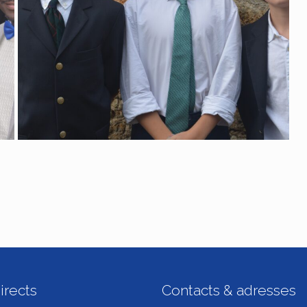
irects
Contacts & adresses