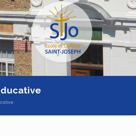
éducative
ucative