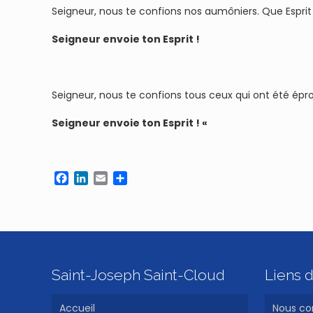
Seigneur, nous te confions nos aumôniers. Que Esprit S
Seigneur envoie ton Esprit !
Seigneur, nous te confions tous ceux qui ont été épro
Seigneur envoie ton Esprit ! «
Facebook
LinkedIn
Email
Partager
Saint-Joseph Saint-Cloud
Liens d
Accueil
Nous co