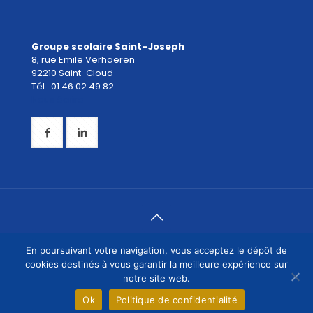
Groupe scolaire Saint-Joseph
8, rue Emile Verhaeren
92210 Saint-Cloud
Tél : 01 46 02 49 82
Nous écrire
© 2019 Groupe scolaire Saint-Joseph Saint-Cloud -
En poursuivant votre navigation, vous acceptez le dépôt de
Mentions légales
|
Politique de confidentialité
|
Plan du
cookies destinés à vous garantir la meilleure expérience sur
site
- Création du site :
NDSI
notre site web.
Ok
Politique de confidentialité