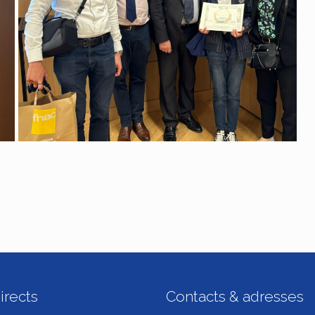
irects
Contacts & adresses